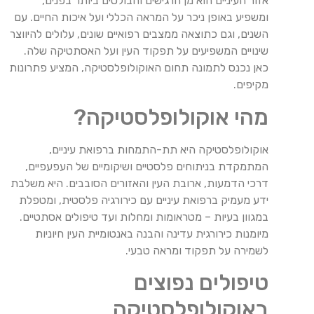
אזור העיניים הוא מן הרגישים והבולטים ביותר בפנים,
ומשפיע באופן ניכר על המראה הכללי ועל איכות החיים. עם
השנים, וגם כתוצאה ממצבים רפואיים שונים, עלולים להיווצר
שינויים המשפיעים על תפקוד העין ועל האסתטיקה שלה.
כאן נכנס לתמונה תחום האוקולופלסטיקה, המציע פתרונות
מקיפים.
מהי אוקולופלסטיקה?
אוקולופלסטיקה היא תת-התמחות ברפואת עיניים,
המתמקדת בניתוחים פלסטיים ושיקומיים של העפעפיים,
דרכי הדמעות, ארובת העין והאזורים הסובבים. היא משלבת
ידע מעמיק ברפואת עיניים עם כירורגיה פלסטית, ומטפלת
במגוון בעיות – מטראומות ומחלות ועד טיפולים אסתטיים.
מיומנות כירורגית עדינה והבנה באנטומיית העין חיוניות
לשמירה על תפקוד ומראה טבעי.
טיפולים נפוצים
באוקולופלסטיקה