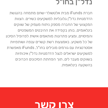
נדל"ן בחו"ל
חברת iFunds מבית אלטשולר-שחם מתמחה בהנגשת
הזדמנויות נדל"ן גלובליות למשקיעים כשירים. הצוות
המקצועי של החברה מספק ניתוח מעמיק של שווקים
בינלאומיים, בוחן בקפידה את ההיבטים המשפטיים
והמיסויים, ומציע פתרונות מותאמים אישית לפרופיל הסיכון
של כל משקיע. באמצעות רשת קשרים ענפה ושותפויות
אסטרטגיות עם גורמים מובילים בחו"ל, iFunds מאפשרת
למשקיעים ישראלים לנצל הזדמנויות נדל"ן איכותיות
בשווקים מעבר לים, תוך הפחתת הסיכונים הכרוכים
בהשקעה בינלאומית.
צרו קשר