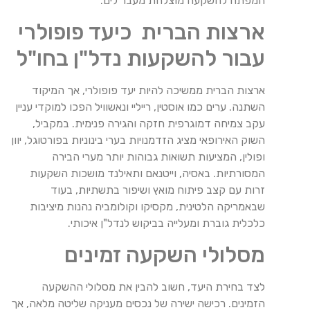
המפתח להשקעה מוצלחת מעבר לים.
ארצות הברית כיעד פופולרי
עבור להשקעות נדל"ן בחו"ל
ארצות הברית ממשיכה להיות יעד פופולרי, אך המיקוד
השתנה. ערים כמו אוסטין, רייליי ונאשוויל הפכו למוקדי עניין
עקב צמיחה דמוגרפית חזקה והגירה פנימית. במקביל,
השוק האירופאי מציג הזדמנויות בערי בינוניות בפורטוגל, יוון
ופולין, המציעות תשואות גבוהות יותר מערי הבירה
המסורתיות. באסיה, וייטנאם ותאילנד מושכות השקעות
זרות עם קצב פיתוח מואץ ושיפור בתשתיות, בעוד
שבאמריקה הלטינית, מקסיקו וקולומביה נהנות מיציבות
כלכלית גוברת ומעלייה בביקוש לנדל"ן איכותי.
מסלולי השקעה זמינים
לצד בחירת היעד, חשוב להבין את מסלולי ההשקעה
הזמינים. רכישה ישירה של נכסים מעניקה שליטה מלאה, אך