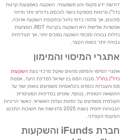
דורשת ידע מקומי והון משמעותי. השקעה באמצעות קרנות
נדל"ן פרטיות מספקת גישה לנכסים גדולים יותר ופיזור
סיכונים, אך מלווה בדמי ניהול ובתקופת השקעה ארוכה.
אפשרות שלישית היא השקעה בקרנות REIT, המציעות
נזילות גבוהה וסכומי השקעה נמוכים יותר, אך תנודתיות
גבוהה יותר בטווח הקצר.
אתגרי המיסוי והמימון
אתגרי המיסוי והמימון מהווים שיקול מרכזי בעת
השקעות
נדל"ן בחו"ל
. מבנה המס בין ישראל למדינת היעד, אמנות
מס והעברות כספים בינלאומיות משפיעים באופן ישיר על
התשואה הסופית. בנוסף, שינויים במדיניות המוניטרית
העולמית משפיעים על זמינות ועלות האשראי, כאשר הריביות
הגבוהות יחסית בשנת 2025 מדגישות את חשיבות התכנון
הפיננסי הקפדני.
חברת iFunds והשקעות