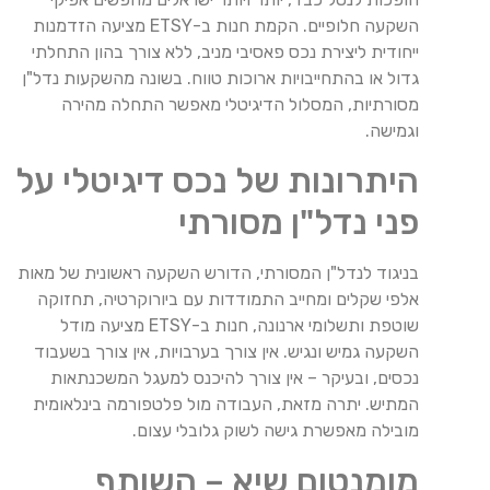
השקעה חלופיים. הקמת חנות ב-ETSY מציעה הזדמנות
ייחודית ליצירת נכס פאסיבי מניב, ללא צורך בהון התחלתי
גדול או בהתחייבויות ארוכות טווח. בשונה מהשקעות נדל"ן
מסורתיות, המסלול הדיגיטלי מאפשר התחלה מהירה
וגמישה.
היתרונות של נכס דיגיטלי על
פני נדל"ן מסורתי
בניגוד לנדל"ן המסורתי, הדורש השקעה ראשונית של מאות
אלפי שקלים ומחייב התמודדות עם ביורוקרטיה, תחזוקה
שוטפת ותשלומי ארנונה, חנות ב-ETSY מציעה מודל
השקעה גמיש ונגיש. אין צורך בערבויות, אין צורך בשעבוד
נכסים, ובעיקר – אין צורך להיכנס למעגל המשכנתאות
המתיש. יתרה מזאת, העבודה מול פלטפורמה בינלאומית
מובילה מאפשרת גישה לשוק גלובלי עצום.
מומנטום שיא – השותף